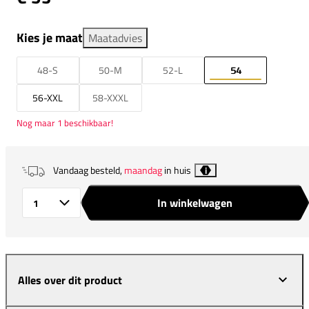
Kies je maat
Maatadvies
48-S
50-M
52-L
54
56-XXL
58-XXXL
Nog maar 1 beschikbaar!
Vandaag besteld,
maandag
in huis
i
In winkelwagen
Aantal
Alles over dit product