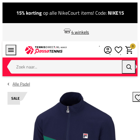
15% korting
op alle NikeCourt items! Code:
NIKE15
4 winkels
0
Verlanglijstj
Winkel
Zoek naar...
Zoeke
Alle Padel
SALE
T