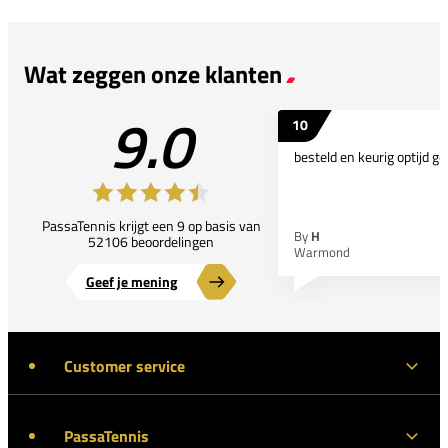
Wat zeggen onze klanten
9.0
10
besteld en keurig optijd ge
PassaTennis krijgt een 9 op basis van
By
H
52106 beoordelingen
Warmond
Geef je mening
Customer service
PassaTennis