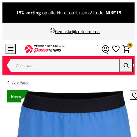
15% korting
op alle NikeCourt items! Code:
NIKE15
Gemakkelijk retourneren
0
Verlanglijstj
Winkel
Zoek naar...
Zoeke
Alle Padel
Nieuw
T