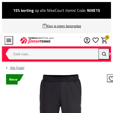
15% korting
op alle NikeCourt items! Code:
NIKE15
Kies je eigen bezorgdag
0
Verlanglijstj
Winkel
Zoek naar...
Zoeke
Alle Padel
Nieuw
T