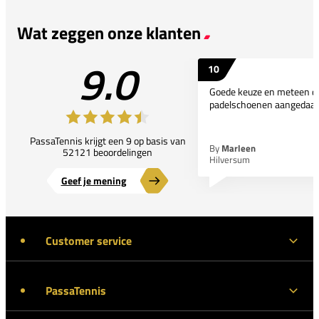
Wat zeggen onze klanten
9.0
10
Goede keuze en meteen d
padelschoenen aangedaan
PassaTennis krijgt een 9 op basis van
By
Marleen
52121 beoordelingen
Hilversum
Geef je mening
Customer service
PassaTennis