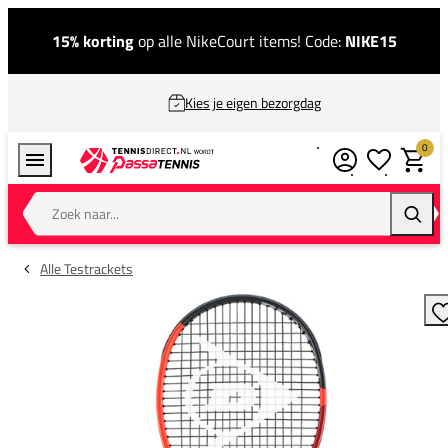
15% korting
op alle NikeCourt items! Code:
NIKE15
Kies je eigen bezorgdag
0
Verlanglijstj
Winkel
Zoek naar...
Zoeke
Alle Testrackets
T