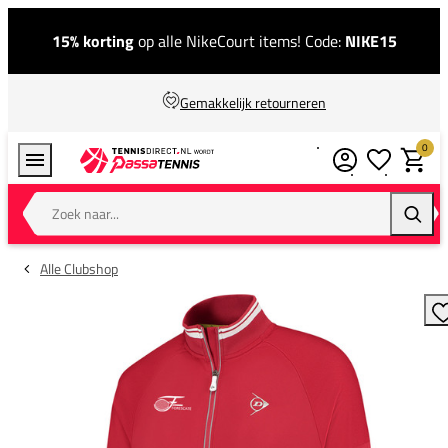
15% korting
op alle NikeCourt items! Code:
NIKE15
Gemakkelijk retourneren
0
Verlanglijstj
Winkel
Zoek naar...
Zoeke
Alle Clubshop
T