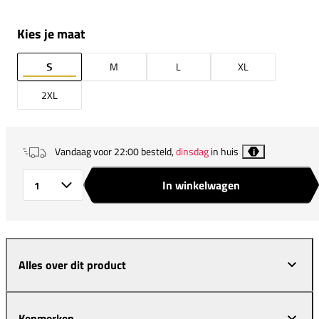
Kies je maat
S
M
L
XL
2XL
Vandaag voor 22:00 besteld,
dinsdag
in huis
i
In winkelwagen
Aantal
Alles over dit product
Kenmerken