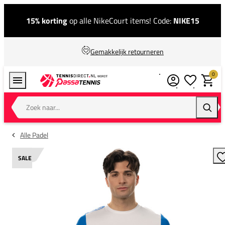
15% korting
op alle NikeCourt items! Code:
NIKE15
Gemakkelijk retourneren
0
Verlanglijstj
Winkel
Zoek naar...
Zoeke
Alle Padel
SALE
T