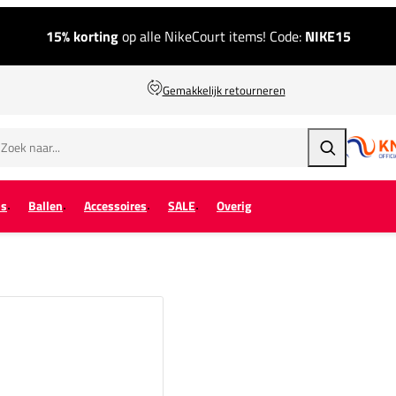
15% korting
op alle NikeCourt items! Code:
NIKE15
Gemakkelijk retourneren
Zoeken
ps
Ballen
Accessoires
SALE
Overig