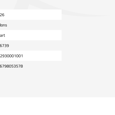
26
dons
art
6739
2930001001
6798053578