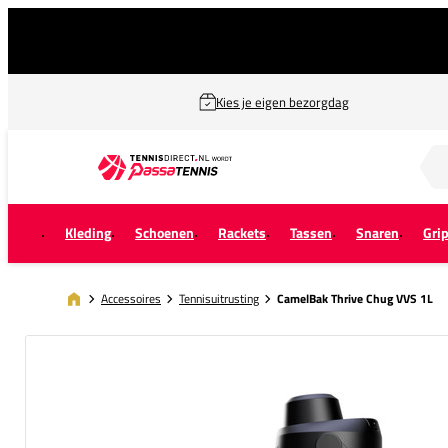
Kies je eigen bezorgdag
Zoek naar...
Kleding
Schoenen
Rackets
Tassen
Snaren
Gri
Accessoires
Tennisuitrusting
CamelBak Thrive Chug VVS 1L