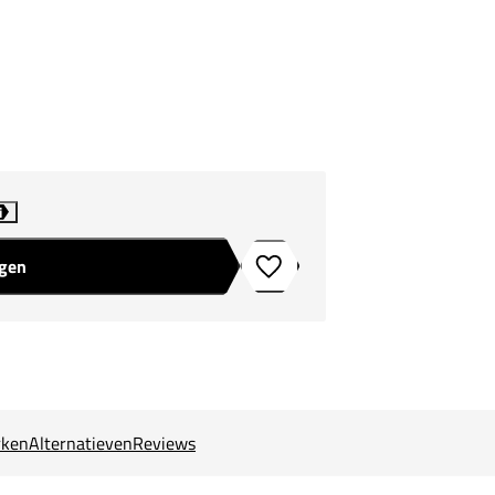
i
agen
Toevoegen aan verlanglijstje
ken
Alternatieven
Reviews