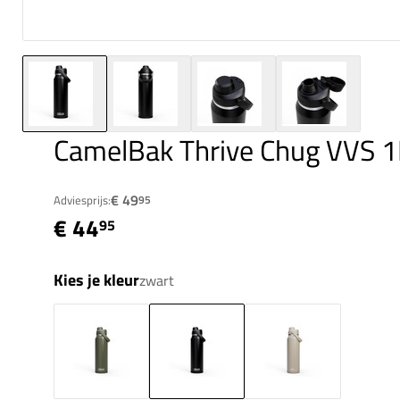
CamelBak Thrive Chug VVS 1
€ 49
Adviesprijs:
95
€ 44
95
Kies je kleur
zwart