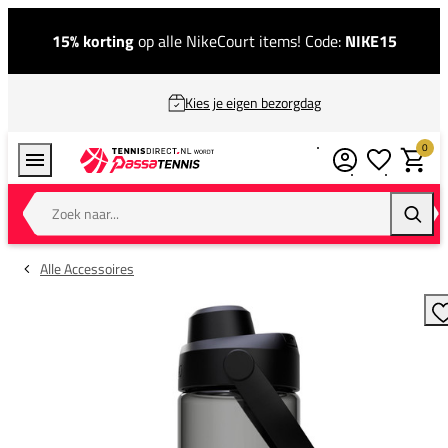
15% korting
op alle NikeCourt items! Code:
NIKE15
Kies je eigen bezorgdag
0
Verlanglijstj
Winkel
Zoek naar...
Zoeke
Alle Accessoires
T