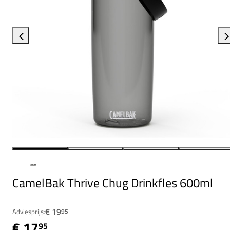
CamelBak Thrive Chug Drinkfles 600ml
€ 19
Adviesprijs:
95
€ 17
95