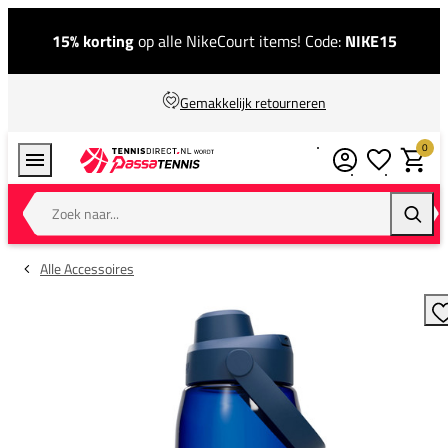
15% korting
op alle NikeCourt items! Code:
NIKE15
Gemakkelijk retourneren
0
Verlanglijstj
Winkel
Zoek naar...
Zoeke
Alle Accessoires
T