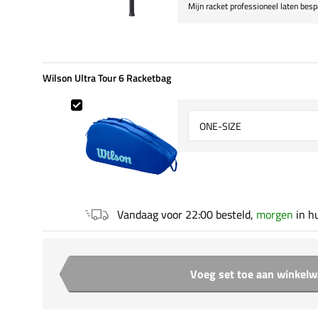
Mijn racket professioneel laten bes
Wilson Ultra Tour 6 Racketbag
Wilson Ultra Tour 6 Racketbag
Select {option} for {name}
Vandaag voor 22:00 besteld,
morgen
in h
Voeg set toe aan winkel
Aantal