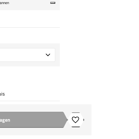
pannen
uis
wagen
Toevoegen aan verlanglijstje