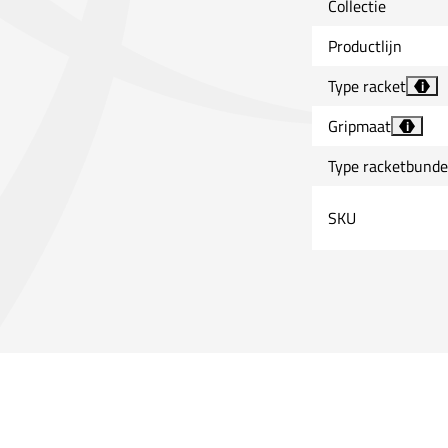
Collectie
Productlijn
Type racket
i
Gripmaat
i
Type racketbunde
SKU