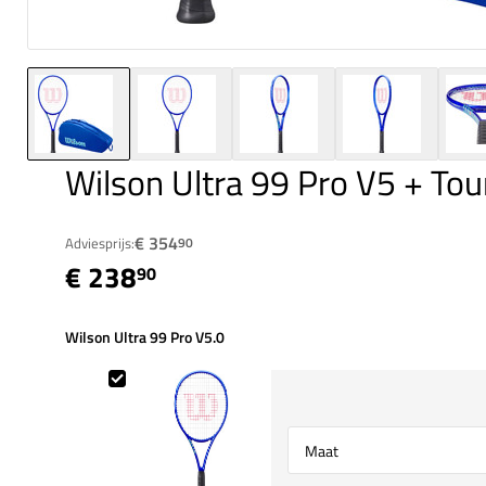
Wilson Ultra 99 Pro V5 + Tou
€ 354
Adviesprijs:
90
€ 238
90
Wilson Ultra 99 Pro V5.0
Wilson Ultra 99 Pro V5.0
Select {option} for {name}