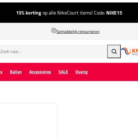
15% korting
op alle NikeCourt items! Code:
NIKE15
Gemakkelijk retourneren
Zoeken
ps
Ballen
Accessoires
SALE
Overig