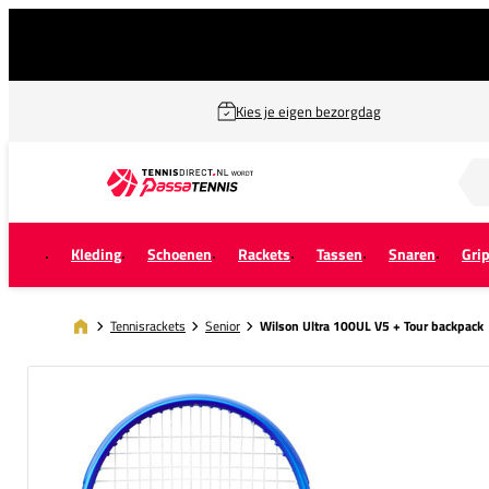
Kies je eigen bezorgdag
Zoek naar...
Kleding
Schoenen
Rackets
Tassen
Snaren
Gri
Tennisrackets
Senior
Wilson Ultra 100UL V5 + Tour backpack