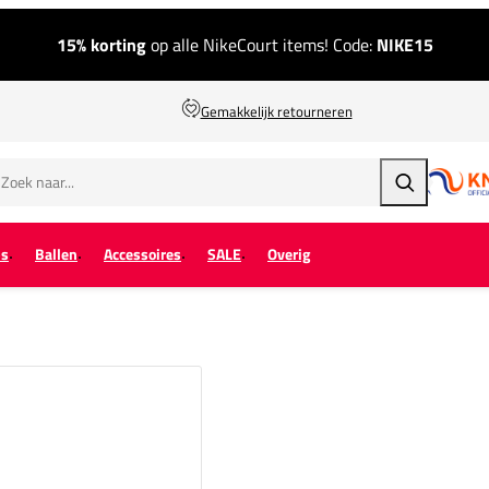
15% korting
op alle NikeCourt items! Code:
NIKE15
Gemakkelijk retourneren
Zoeken
ps
Ballen
Accessoires
SALE
Overig