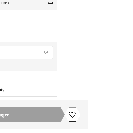
pannen
uis
wagen
Toevoegen aan verlanglijstje