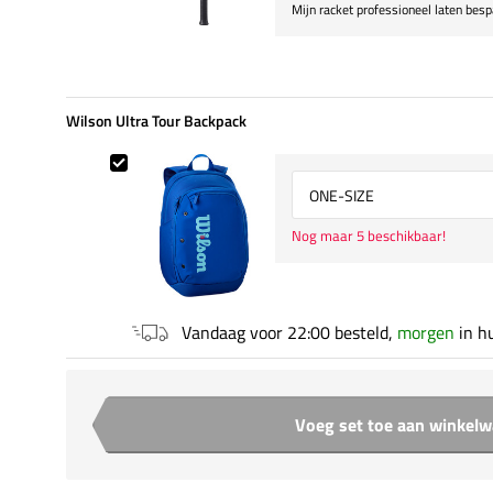
Mijn racket professioneel laten bes
Wilson Ultra Tour Backpack
Wilson Ultra Tour Backpack
Select {option} for {name}
Nog maar 5 beschikbaar!
Vandaag voor 22:00 besteld,
morgen
in h
Voeg set toe aan winkel
Aantal