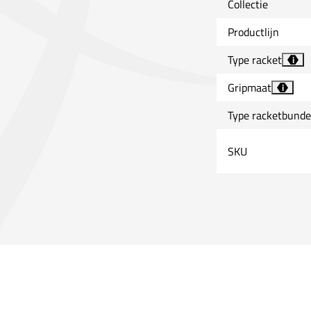
Collectie
Productlijn
Type racket
i
Gripmaat
i
Type racketbunde
SKU