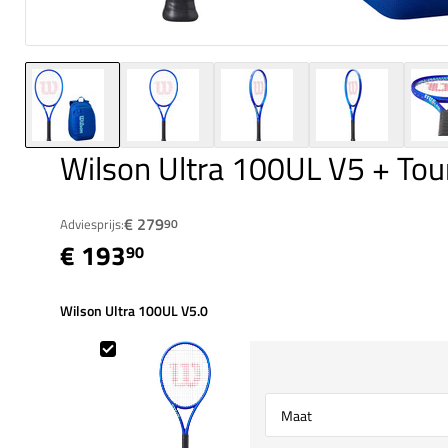
Wilson Ultra 100UL V5 + Tou
€ 279
Adviesprijs:
90
€ 193
90
Wilson Ultra 100UL V5.0
Wilson Ultra 100UL V5.0
Select {option} for {name}