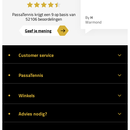
PassaTennis krijgt een 9 op basis van
By
H
52106 beoordelingen
Warmond
Geef je mening
Customer service
PassaTennis
Winkels
Advies nodig?