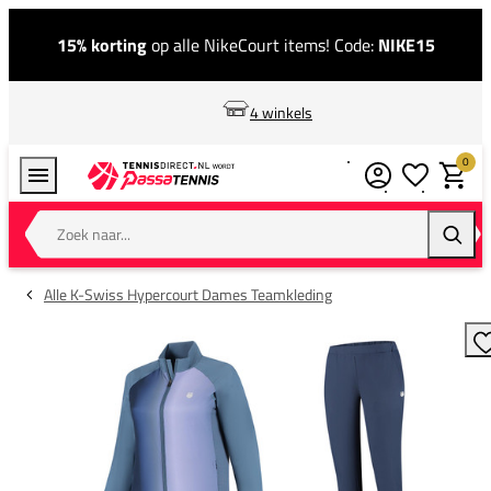
15% korting
op alle NikeCourt items! Code:
NIKE15
4 winkels
0
Verlanglijstj
Winkel
Zoek naar...
Zoeke
Alle K-Swiss Hypercourt Dames Teamkleding
T