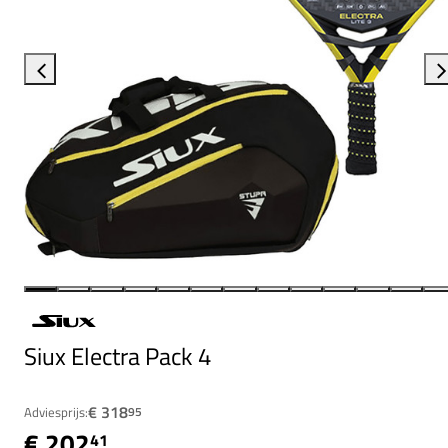
Siux Electra Pack 4
€ 318
Adviesprijs:
95
€ 202
41