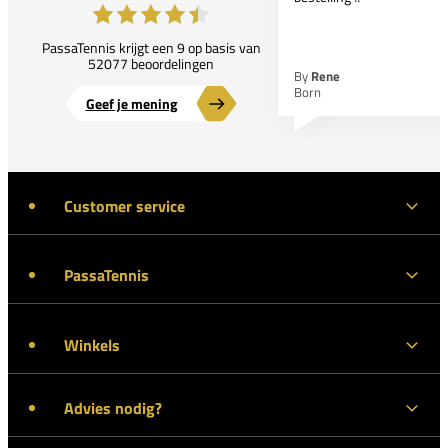
PassaTennis krijgt een 9 op basis van
52077 beoordelingen
By
Rene
Born
Geef je mening
Customer service
PassaTennis
Winkels
Advies nodig?