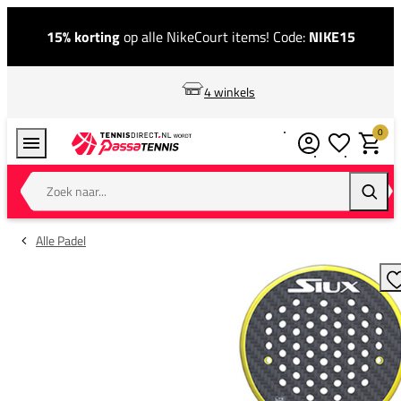
15% korting
op alle NikeCourt items! Code:
NIKE15
4 winkels
0
Verlanglijstj
Winkel
Zoek naar...
Zoeke
Alle Padel
T