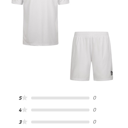
0
5
0
4
0
3