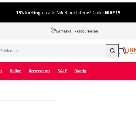
15% korting
op alle NikeCourt items! Code:
NIKE15
Gemakkelijk retourneren
Zoeken
ps
Ballen
Accessoires
SALE
Overig