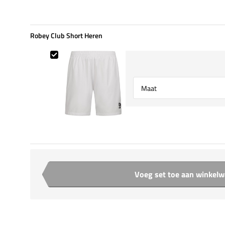
Robey Club Short Heren
Robey Club Short Heren
Select {option} for {name}
Voeg set toe aan winkel
Aantal