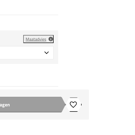
Maatadvies
wagen
Toevoegen aan verlanglijstje