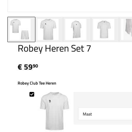
Robey Heren Set 7
€ 59
90
Robey Club Tee Heren
Robey Club Tee Heren
Select {option} for {name}