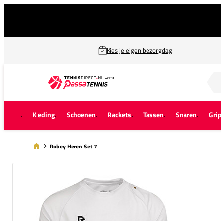
Kies je eigen bezorgdag
Zoek naar...
Kleding
Schoenen
Rackets
Tassen
Snaren
Gri
Robey Heren Set 7