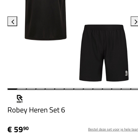
Robey Heren Set 6
€ 59
90
Bestel deze set voor je hele tea