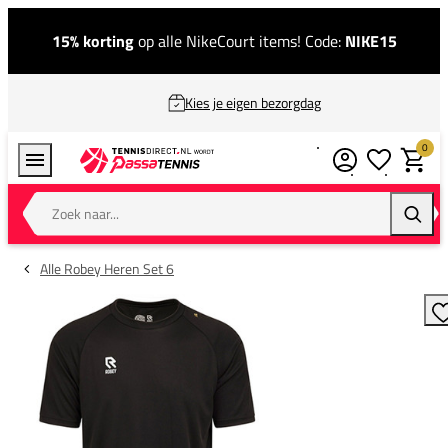
15% korting
op alle NikeCourt items! Code:
NIKE15
Kies je eigen bezorgdag
0
Verlanglijstj
Winkel
Zoek naar...
Zoeke
Alle Robey Heren Set 6
T