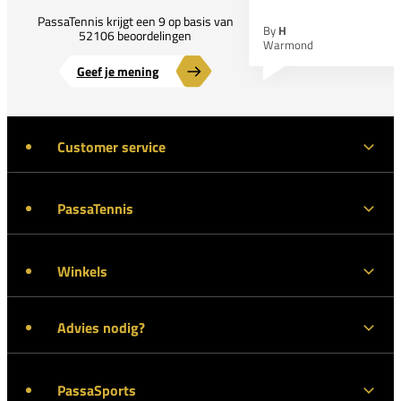
PassaTennis krijgt een 9 op basis van
By
H
52106 beoordelingen
Warmond
Geef je mening
Customer service
PassaTennis
Winkels
Advies nodig?
PassaSports