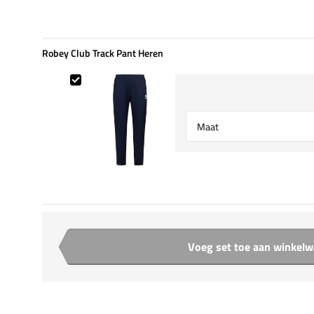
Robey Club Track Pant Heren
Robey Club Track Pant Heren
Select {option} for {name}
Voeg set toe aan winkel
Aantal