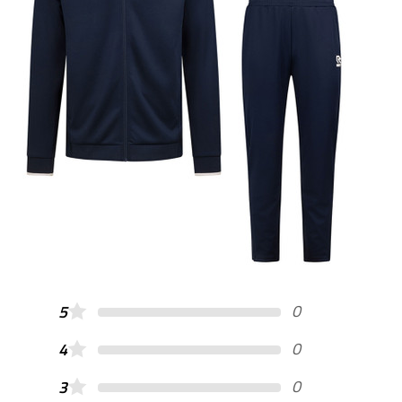
0
5
0
4
0
3