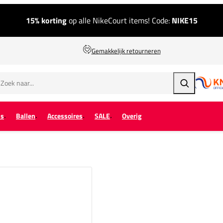
15% korting
op alle NikeCourt items! Code:
NIKE15
Gemakkelijk retourneren
Zoeken
ps
Ballen
Accessoires
SALE
Overig