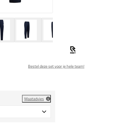
Bestel deze set voor je hele team!
Maatadvies