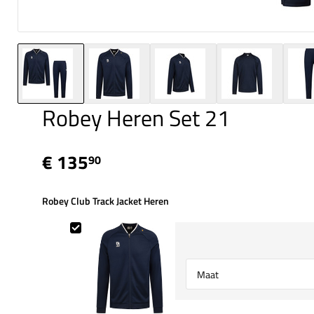
Robey Heren Set 21
€ 135
90
Robey Club Track Jacket Heren
Robey Club Track Jacket Heren
Select {option} for {name}