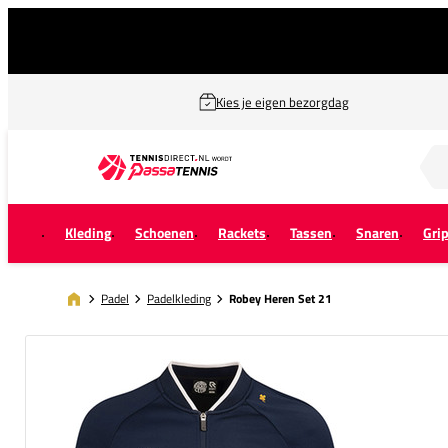
Kies je eigen bezorgdag
Zoek naar...
Kleding
Schoenen
Rackets
Tassen
Snaren
Gri
Padel
Padelkleding
Robey Heren Set 21