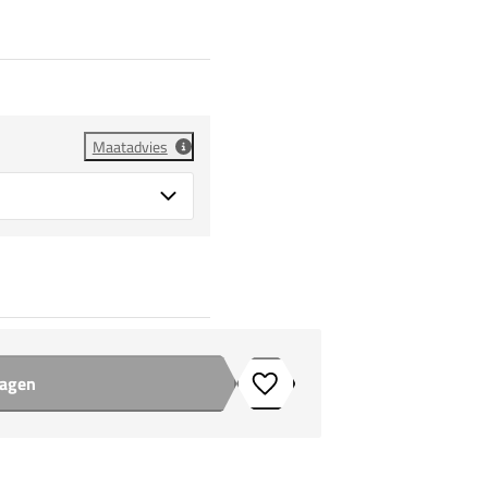
Maatadvies
wagen
Toevoegen aan verlanglijstje