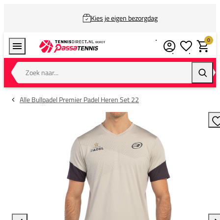
Kies je eigen bezorgdag
0
Verlanglijstj
Winkel
Zoek naar...
Zoeke
Alle Bullpadel Premier Padel Heren Set 22
T