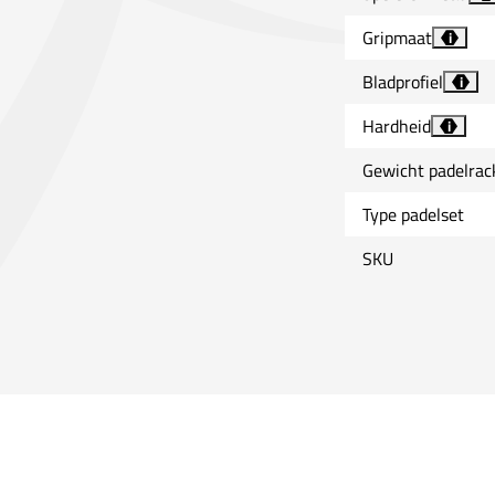
Gripmaat
i
Bladprofiel
i
Hardheid
i
Gewicht padelrac
Type padelset
SKU