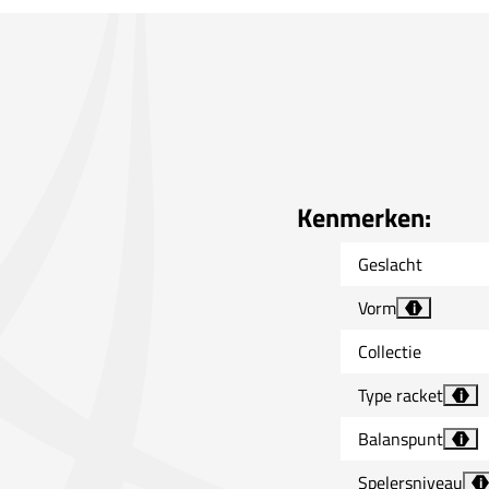
Kenmerken:
Geslacht
Vorm
i
Collectie
Type racket
i
Balanspunt
i
Spelersniveau
i