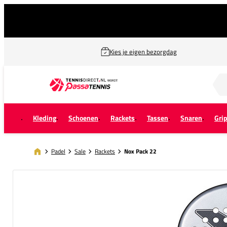
Kies je eigen bezorgdag
Zoek naar...
Kleding
Schoenen
Rackets
Tassen
Snaren
Gri
Padel
Sale
Rackets
Nox Pack 22