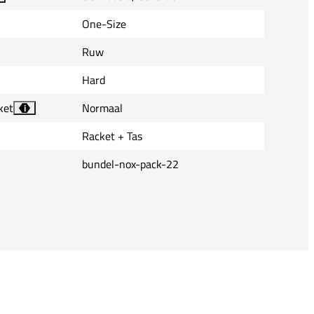
One-Size
Ruw
Hard
ket
Normaal
i
Racket + Tas
bundel-nox-pack-22