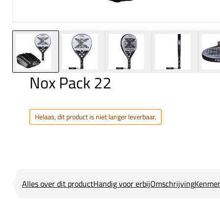
Nox Pack 22
Helaas, dit product is niet langer leverbaar.
Alles over dit product
Handig voor erbij
Omschrijving
Kenmer