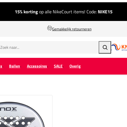
15% korting
op alle NikeCourt items! Code:
NIKE15
Gemakkelijk retourneren
Zoeken
ps
Ballen
Accessoires
SALE
Overig