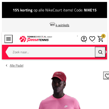
15% korting
op alle NikeCourt items! Code:
NIKE15
4 winkels
0
Verlanglijstj
Winkel
Zoek naar...
Zoeke
Alle Padel
T