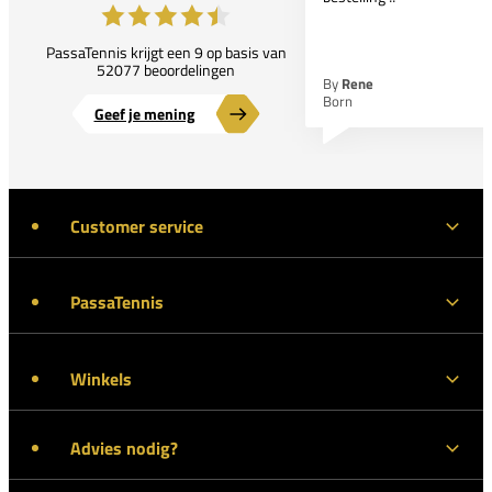
PassaTennis krijgt een 9 op basis van
52077 beoordelingen
By
Rene
Born
Geef je mening
Customer service
PassaTennis
Winkels
Advies nodig?