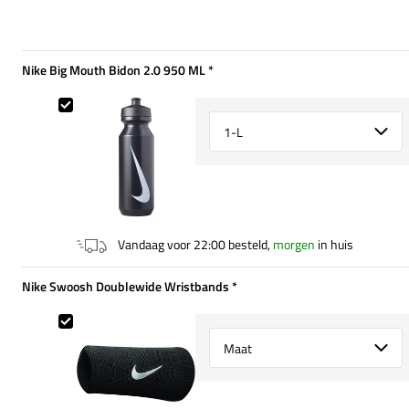
Nike Big Mouth Bidon 2.0 950 ML
*
Verplicht
Nike Big Mouth Bidon 2.0 950 ML
Select {option} for {name}
Vandaag voor 22:00 besteld,
morgen
in huis
Nike Swoosh Doublewide Wristbands
*
Verplicht
Nike Swoosh Doublewide Wristbands
Select {option} for {name}