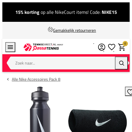
15% korting
op alle NikeCourt items! Code:
NIKE15
Gemakkelijk retourneren
0
Verlanglijstj
Winkel
Zoek naar...
Zoeke
Alle Nike Accessoires Pack 8
T