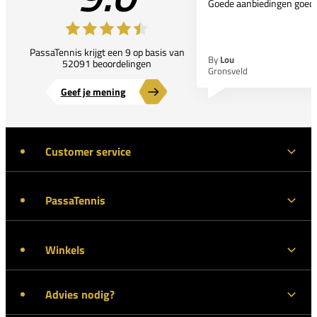
Goede aanbiedingen goede
PassaTennis krijgt een 9 op basis van
By
Lou
52091 beoordelingen
Gronsveld
Geef je mening
Customer service
PassaTennis
Winkels
Advies nodig?