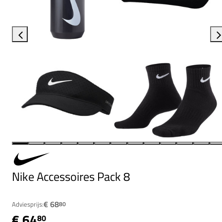
Nike Accessoires Pack 8
€ 68
Adviesprijs:
80
€ 64
80