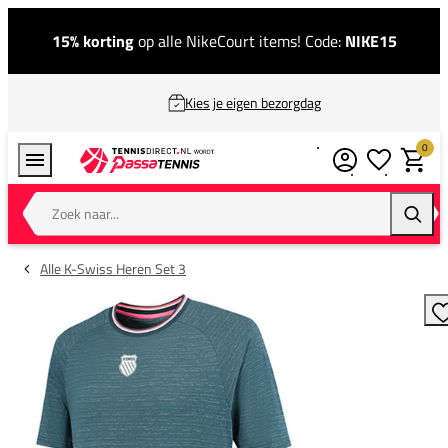
15% korting
op alle NikeCourt items! Code:
NIKE15
Kies je eigen bezorgdag
0
Verlanglijstj
Winkel
Zoek naar...
Zoeke
Alle K-Swiss Heren Set 3
T