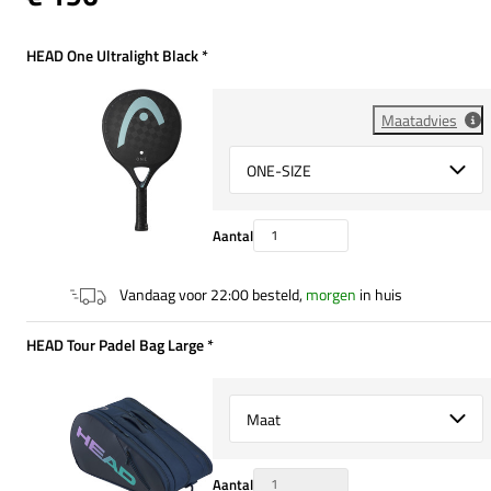
HEAD One Ultralight Black
*
Verplicht
Maatadvies
Select {option} for {name}
Aantal
Vandaag voor 22:00 besteld,
morgen
in huis
HEAD Tour Padel Bag Large
*
Verplicht
Select {option} for {name}
Aantal