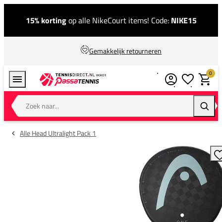
15% korting
op alle NikeCourt items! Code:
NIKE15
Gemakkelijk retourneren
0
Verlanglijstj
Winkel
Zoek naar...
Zoeke
Alle Head Ultralight Pack 1
T