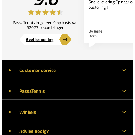
Snelle levering Op naar e
bestelling !!
PassaTennis krijgt een 9 op basis van
52077 beoordelingen
By
Rene
Born
Geef je mening
Customer service
PassaTennis
Winkels
Advies nodig?