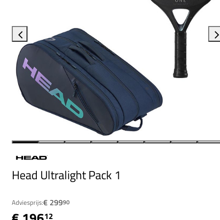
Head Ultralight Pack 1
€ 299
Adviesprijs:
90
€ 196
12