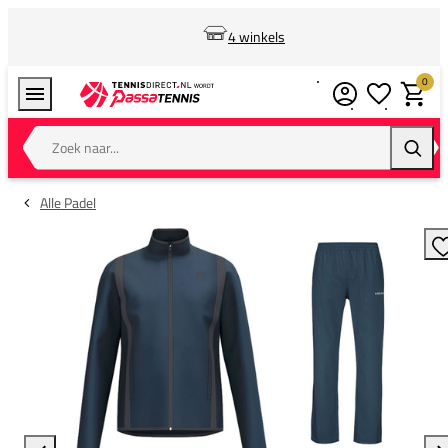
4 winkels
0
Verlanglijstj
Winkel
Zoek naar...
Zoeke
Alle Padel
T