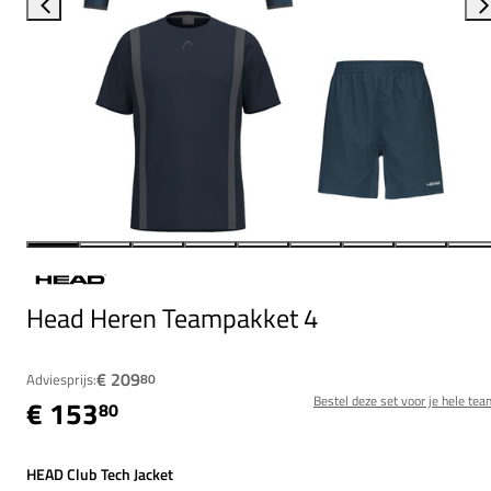
Head Heren Teampakket 4
€ 209
Adviesprijs:
80
Bestel deze set voor je hele tea
€ 153
80
HEAD Club Tech Jacket