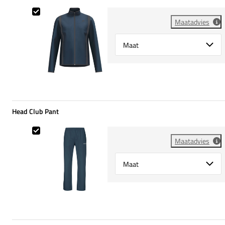
HEAD Club Tech Jacket
Maatadvies
Select {option} for {name}
Head Club Pant
Head Club Pant
Maatadvies
Select {option} for {name}