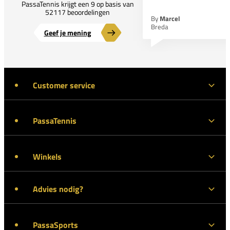
PassaTennis krijgt een 9 op basis van
52117 beoordelingen
By
Marcel
Breda
Geef je mening
Customer service
PassaTennis
Winkels
Advies nodig?
PassaSports