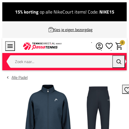
15% korting
op alle NikeCourt items! Code:
NIKE15
Kies je eigen bezorgdag
0
Verlanglijstj
Winkel
Zoek naar...
Zoeke
Alle Padel
T