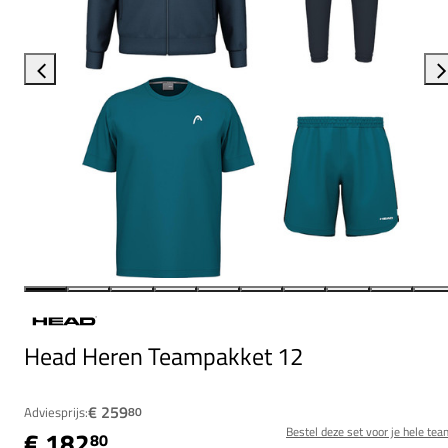
Head Heren Teampakket 12
€ 259
Adviesprijs:
80
Bestel deze set voor je hele tea
€ 182
80