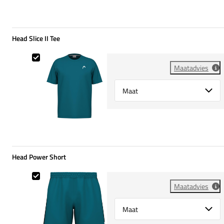
Head Slice II Tee
Head Slice II Tee
Maatadvies
Select {option} for {name}
Head Power Short
Head Power Short
Maatadvies
Select {option} for {name}