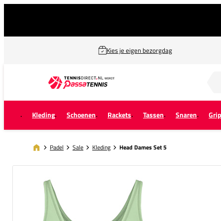
Kies je eigen bezorgdag
Zoek naar...
Kleding
Schoenen
Rackets
Tassen
Snaren
Gri
Padel
Sale
Kleding
Head Dames Set 5