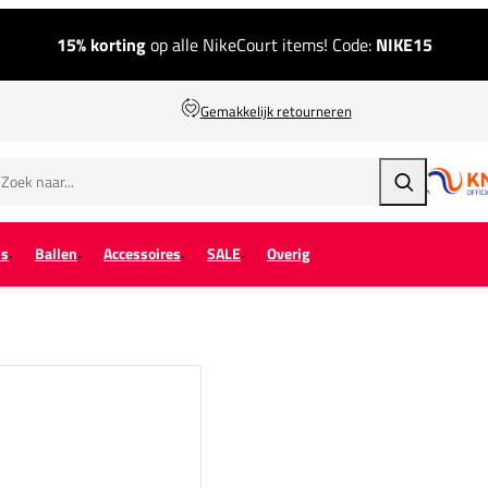
15% korting
op alle NikeCourt items! Code:
NIKE15
Gemakkelijk retourneren
Zoeken
ps
Ballen
Accessoires
SALE
Overig