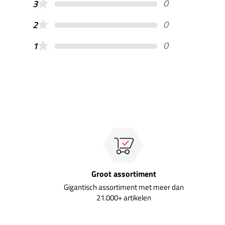
0
3
0
2
0
1
Groot assortiment
Gigantisch assortiment met meer dan
21.000+ artikelen