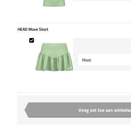
HEAD Move Skort
HEAD Move Skort
Select {option} for {name}
Voeg set toe aan winkel
Aantal