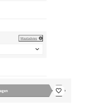
Maatadvies
wagen
Toevoegen aan verlanglijstje