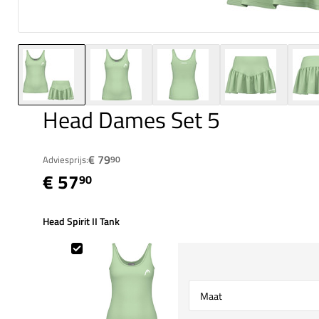
Head Dames Set 5
€ 79
Adviesprijs:
90
€ 57
90
Head Spirit II Tank
Head Spirit II Tank
Select {option} for {name}