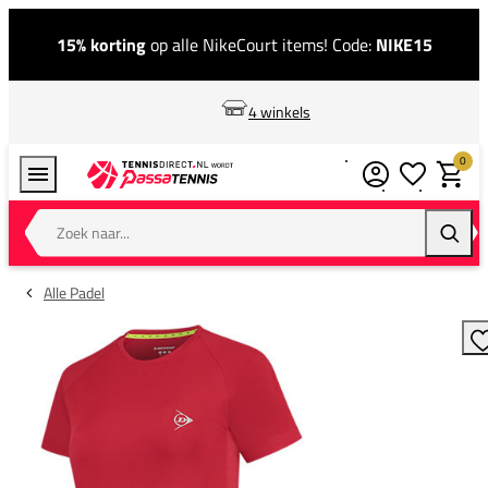
15% korting
op alle NikeCourt items! Code:
NIKE15
4 winkels
0
Verlanglijstj
Winkel
Zoek naar...
Zoeke
Alle Padel
T