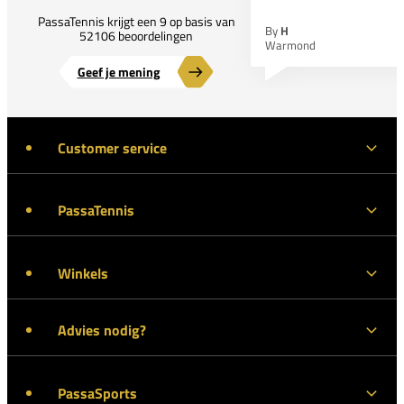
PassaTennis krijgt een 9 op basis van
By
H
52106 beoordelingen
Warmond
Geef je mening
Customer service
PassaTennis
Winkels
Advies nodig?
PassaSports