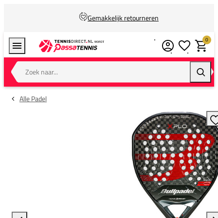
Gemakkelijk retourneren
0
Verlanglijstj
Winkel
Zoek naar...
Zoeke
Alle Padel
T