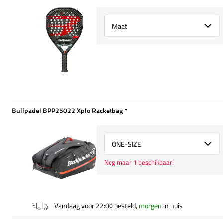
Select {option} for {name}
Bullpadel BPP25022 Xplo Racketbag
*
Verplicht
Select {option} for {name}
Nog maar 1 beschikbaar!
Vandaag voor 22:00 besteld,
morgen
in huis