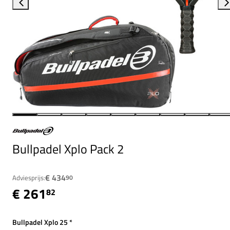
Bullpadel Xplo Pack 2
€ 434
Adviesprijs:
90
€ 261
82
Bullpadel Xplo 25
*
Verplicht