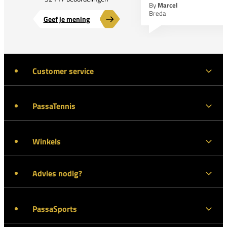
By
Marcel
Breda
Geef je mening
Customer service
PassaTennis
Winkels
Advies nodig?
PassaSports