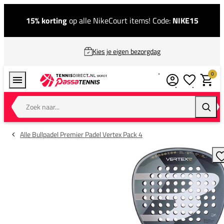
15% korting
op alle NikeCourt items! Code:
NIKE15
Kies je eigen bezorgdag
0
Verlanglijstj
Winkel
Zoek naar...
Zoeke
Alle Bullpadel Premier Padel Vertex Pack 4
T