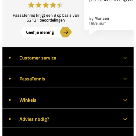
PassaTennis krijgt een 9 op basis van
By
Marleen
52121 beoordelingen
Hilversum
Geef je mening
Customer service
PassaTennis
Winkels
Advies nodig?