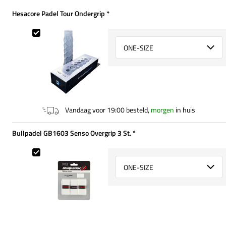
Hesacore Padel Tour Ondergrip
*
Verplicht
Hesacore Padel Tour Ondergrip
Select {option} for {name}
Vandaag voor 19:00 besteld,
morgen
in huis
Bullpadel GB1603 Senso Overgrip 3 St.
*
Verplicht
Bullpadel GB1603 Senso Overgrip 3 St.
Select {option} for {name}