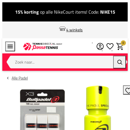
15% korting
op alle NikeCourt items! Code:
NIKE15
4 winkels
0
Verlanglijstj
Winkel
Zoek naar...
Zoeke
Alle Padel
T