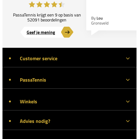
PassaTennis krijgt een 9 op basis van
By
Lou
52091 beoordelingen
Gronsveld
Geef je mening
Customer service
PassaTennis
Winkels
Advies nodig?