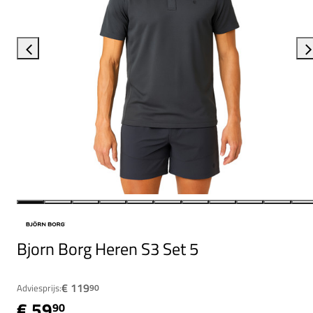
Bjorn Borg Heren S3 Set 5
€ 119
Adviesprijs:
90
€ 59
90