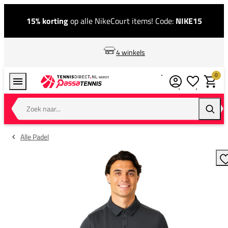
15% korting
op alle NikeCourt items! Code:
NIKE15
4 winkels
0
Verlanglijstj
Winkel
Zoek naar...
Zoeke
Alle Padel
T