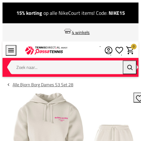
15% korting
op alle NikeCourt items! Code:
NIKE15
4 winkels
0
Verlanglijstj
Winkel
Zoek naar...
Zoeke
Alle Bjorn Borg Dames S3 Set 28
T