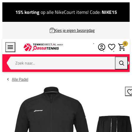
15% korting
op alle NikeCourt items! Code:
NIKE15
Kies je eigen bezorgdag
0
Verlanglijstj
Winkel
Zoek naar...
Zoeke
Alle Padel
T