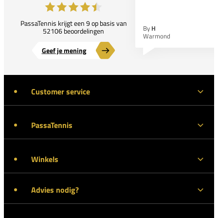
PassaTennis krijgt een 9 op basis van
By
H
52106 beoordelingen
Warmond
Geef je mening
Customer service
PassaTennis
Winkels
Advies nodig?