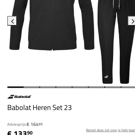
Babolat Heren Set 23
€ 164
Adviesprijs:
95
Bestel deze set voor je hele tea
€ 133
90