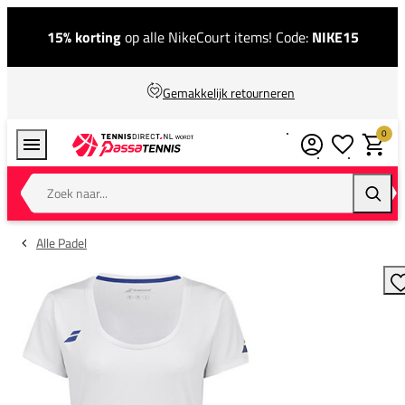
15% korting
op alle NikeCourt items! Code:
NIKE15
Gemakkelijk retourneren
0
Verlanglijstj
Winkel
Zoek naar...
Zoeke
Alle Padel
T