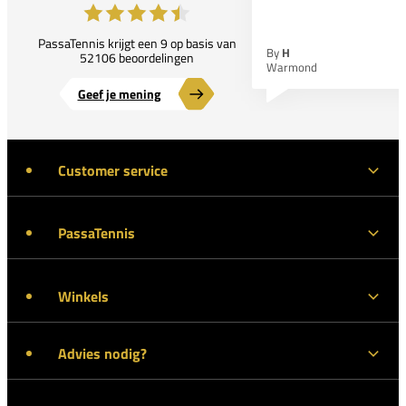
PassaTennis krijgt een 9 op basis van
By
H
52106 beoordelingen
Warmond
Geef je mening
Customer service
PassaTennis
Winkels
Advies nodig?