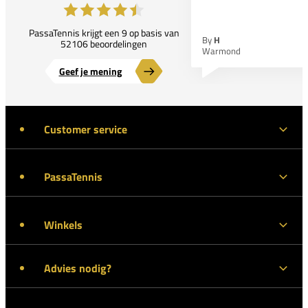
PassaTennis krijgt een 9 op basis van
By
H
52106 beoordelingen
Warmond
Geef je mening
Customer service
PassaTennis
Winkels
Advies nodig?