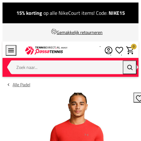
15% korting
op alle NikeCourt items! Code:
NIKE15
Gemakkelijk retourneren
0
Verlanglijstj
Winkel
Zoek naar...
Zoeke
Alle Padel
T