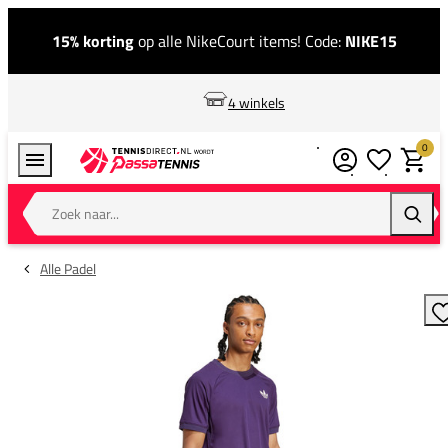
15% korting
op alle NikeCourt items! Code:
NIKE15
4 winkels
0
Verlanglijstj
Winkel
Zoek naar...
Zoeke
Alle Padel
T