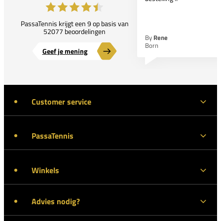
PassaTennis krijgt een 9 op basis van
52077 beoordelingen
By
Rene
Born
Geef je mening
Customer service
PassaTennis
Winkels
Advies nodig?