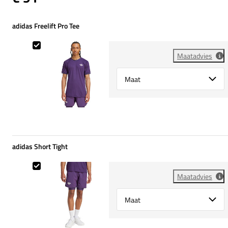
adidas Freelift Pro Tee
adidas Freelift Pro Tee
Maatadvies
Select {option} for {name}
adidas Short Tight
adidas Short Tight
Maatadvies
Select {option} for {name}