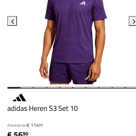
adidas Heren S3 Set 10
€ 114
Adviesprijs:
95
€ 56
90