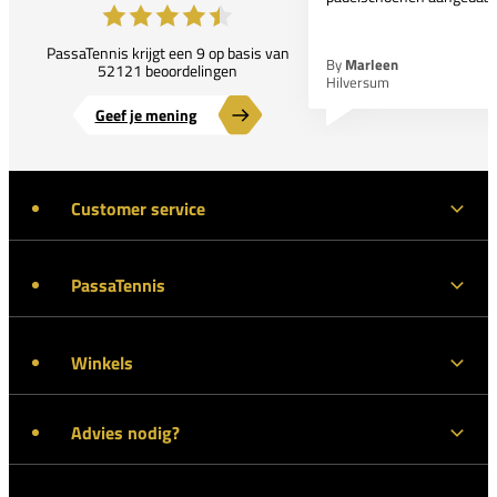
PassaTennis krijgt een 9 op basis van
By
Marleen
52121 beoordelingen
Hilversum
Geef je mening
Customer service
PassaTennis
Winkels
Advies nodig?