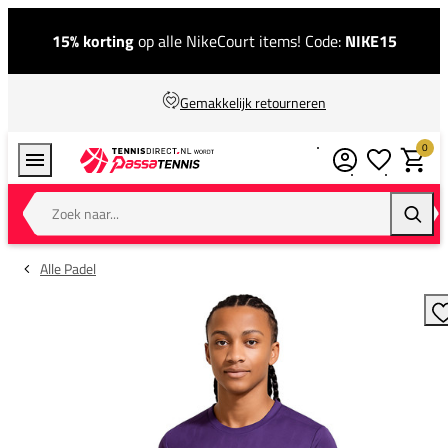
15% korting
op alle NikeCourt items! Code:
NIKE15
Gemakkelijk retourneren
0
Verlanglijstj
Winkel
Zoek naar...
Zoeke
Alle Padel
T