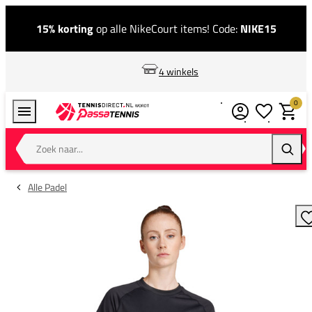
15% korting
op alle NikeCourt items! Code:
NIKE15
4 winkels
0
Verlanglijstj
Winkel
Zoek naar...
Zoeke
Alle Padel
T