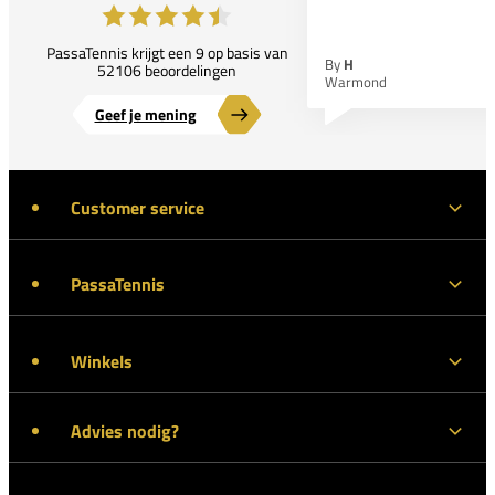
PassaTennis krijgt een 9 op basis van
By
H
52106 beoordelingen
Warmond
Geef je mening
Customer service
PassaTennis
Winkels
Advies nodig?