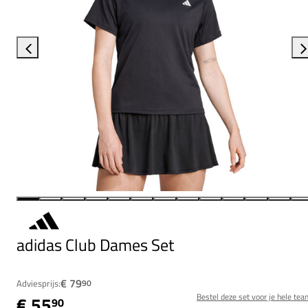
adidas Club Dames Set
€ 79
Adviesprijs:
90
Bestel deze set voor je hele tea
€ 55
90