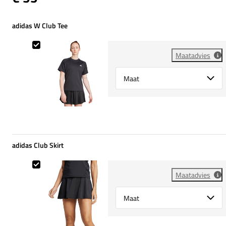
adidas W Club Tee
adidas W Club Tee
Maatadvies
Select {option} for {name}
adidas Club Skirt
adidas Club Skirt
Maatadvies
Select {option} for {name}