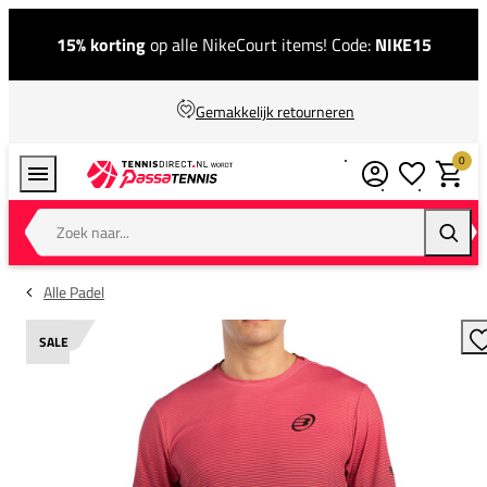
15% korting
op alle NikeCourt items! Code:
NIKE15
Gemakkelijk retourneren
0
Verlanglijstj
Winkel
Zoek naar...
Zoeke
Alle Padel
SALE
T