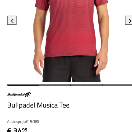
Bullpadel Musica Tee
€ 50
Adviesprijs:
95
€ 34
95