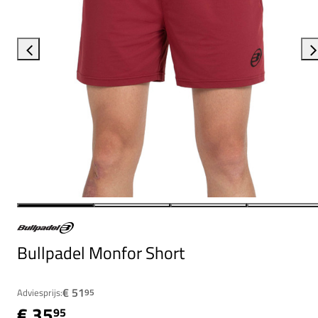
Bullpadel Monfor Short
€ 51
Adviesprijs:
95
€ 35
95