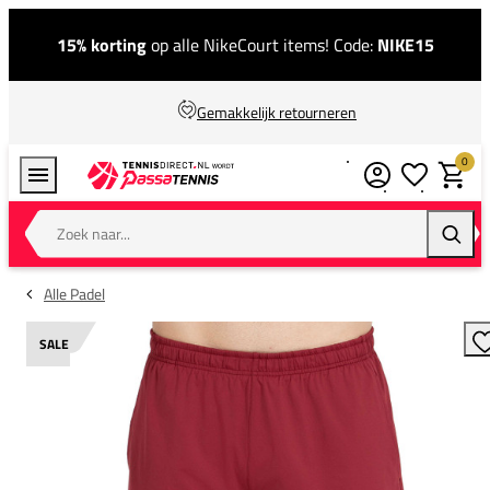
15% korting
op alle NikeCourt items! Code:
NIKE15
Gemakkelijk retourneren
0
Verlanglijstj
Winkel
Zoek naar...
Zoeke
Alle Padel
SALE
T