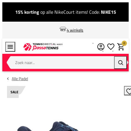
15% korting
op alle NikeCourt items! Code:
NIKE15
4 winkels
0
Verlanglijstj
Winkel
Zoek naar...
Zoeke
Alle Padel
SALE
T