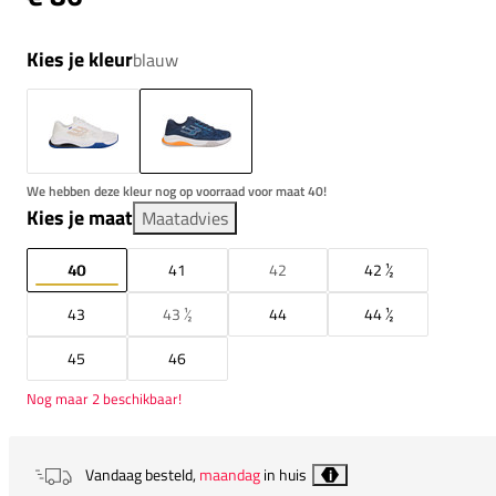
Kies je kleur
blauw
We hebben deze kleur nog op voorraad voor maat 40!
Kies je maat
Maatadvies
40
41
42
42 ½
43
43 ½
44
44 ½
45
46
Nog maar 2 beschikbaar!
Vandaag besteld,
maandag
in huis
i