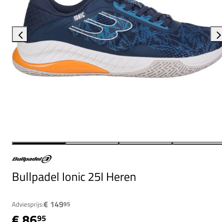
Bullpadel Ionic 25I Heren
€ 149
Adviesprijs:
95
€ 86
95