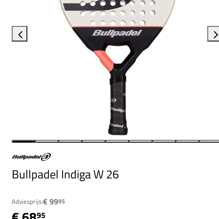
Bullpadel Indiga W 26
€ 99
Adviesprijs:
95
€ 68
95