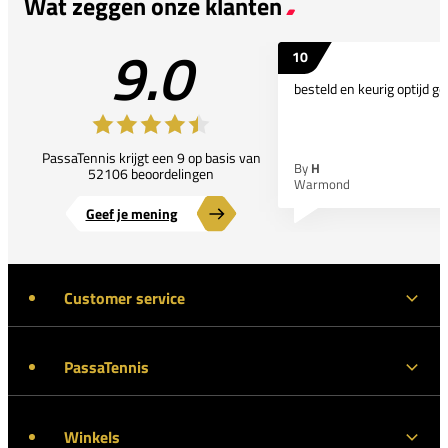
Wat zeggen onze klanten
9.0
10
besteld en keurig optijd ge
PassaTennis krijgt een 9 op basis van
By
H
52106 beoordelingen
Warmond
Geef je mening
Customer service
PassaTennis
Winkels