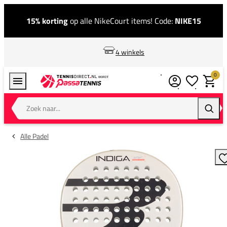
15% korting
op alle NikeCourt items! Code:
NIKE15
4 winkels
0
Verlanglijstj
Winkel
Zoek naar...
Zoeke
Alle Padel
T