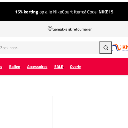
15% korting
op alle NikeCourt items! Code:
NIKE15
Gemakkelijk retourneren
Zoeken
ps
Ballen
Accessoires
SALE
Overig