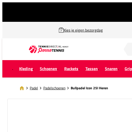
Kies je eigen bezorgdag
Zoek naar...
Kleding
Schoenen
Rackets
Tassen
Snaren
Gri
Padel
Padelschoenen
Bullpadel Icon 25I Heren