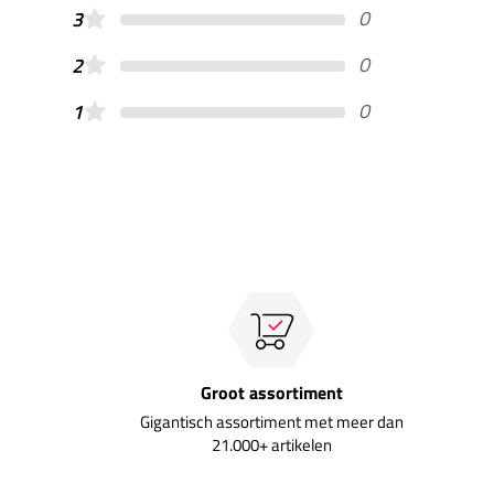
0
3
0
2
0
1
Groot assortiment
Gigantisch assortiment met meer dan
21.000+ artikelen