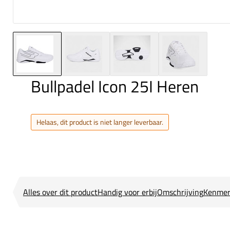
Bullpadel Icon 25I Heren
Helaas, dit product is niet langer leverbaar.
Alles over dit product
Handig voor erbij
Omschrijving
Kenmer