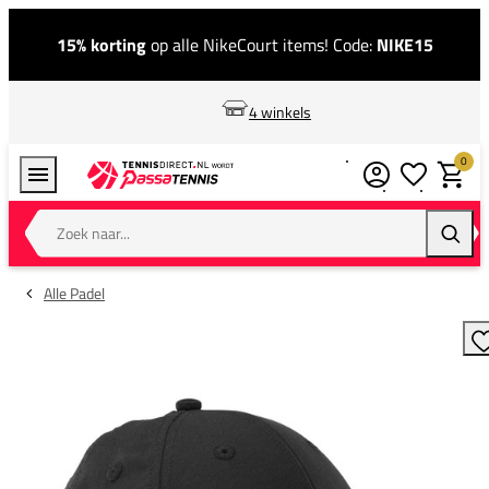
15% korting
op alle NikeCourt items! Code:
NIKE15
4 winkels
0
Verlanglijstj
Winkel
Zoek naar...
Zoeke
Alle Padel
T