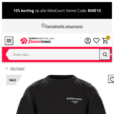
15% korting
op alle NikeCourt items! Code:
NIKE15
Gemakkelijk retourneren
0
Verlanglijstj
Winkel
Zoek naar...
Zoeke
Alle Padel
SALE
T