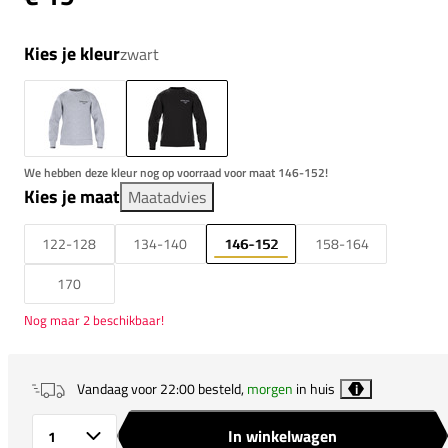
Kies je kleur
zwart
We hebben deze kleur nog op voorraad voor maat 146-152!
Kies je maat
Maatadvies
122-128
134-140
146-152
158-164
170
Nog maar 2 beschikbaar!
Vandaag voor 22:00 besteld,
morgen
in huis
i
In winkelwagen
Aantal