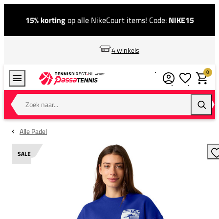
15% korting
op alle NikeCourt items! Code:
NIKE15
4 winkels
0
Verlanglijstj
Winkel
Zoek naar...
Zoeke
Alle Padel
SALE
T