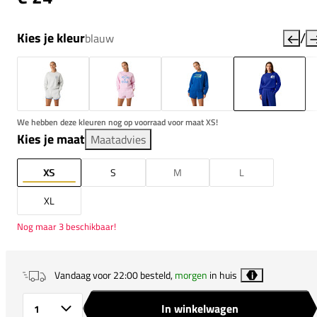
/
Kies je kleur
blauw
We hebben deze kleuren nog op voorraad voor maat XS!
Kies je maat
Maatadvies
XS
S
M
L
XL
Nog maar 3 beschikbaar!
Vandaag voor 22:00 besteld,
morgen
in huis
i
In winkelwagen
Aantal