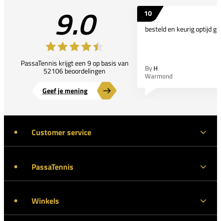
9.0
10
besteld en keurig optijd ge
PassaTennis krijgt een 9 op basis van
By
H
52106 beoordelingen
Warmond
Geef je mening
Customer service
PassaTennis
Winkels