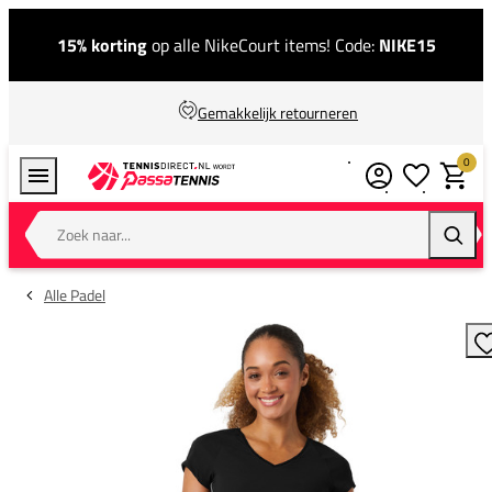
15% korting
op alle NikeCourt items! Code:
NIKE15
Gemakkelijk retourneren
0
Verlanglijstj
Winkel
Zoek naar...
Zoeke
Alle Padel
T