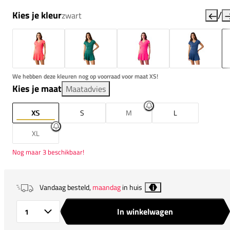
/
Kies je kleur
zwart
We hebben deze kleuren nog op voorraad voor maat XS!
Kies je maat
Maatadvies
XS
S
M
L
XL
Nog maar 3 beschikbaar!
Vandaag besteld,
maandag
in huis
i
In winkelwagen
Aantal