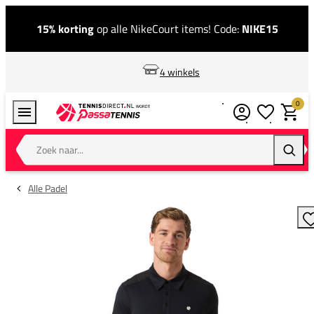
15% korting
op alle NikeCourt items! Code:
NIKE15
4 winkels
0
Verlanglijstj
Winkel
Zoek naar...
Zoeke
Alle Padel
T