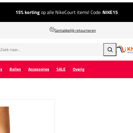
15% korting
op alle NikeCourt items! Code:
NIKE15
Gemakkelijk retourneren
Zoeken
ps
Ballen
Accessoires
SALE
Overig