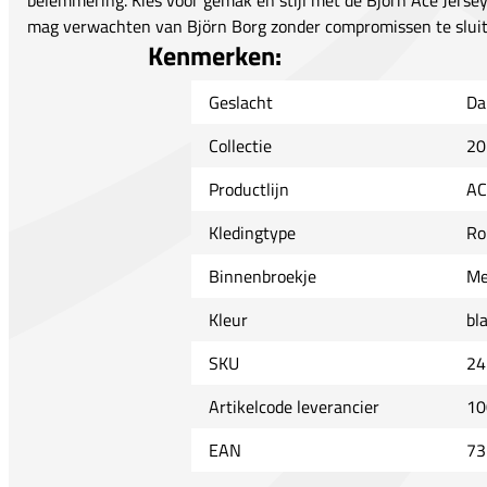
belemmering. Kies voor gemak en stijl met de Björn Ace Jersey 
mag verwachten van Björn Borg zonder compromissen te sluite
Kenmerken:
Geslacht
Da
Collectie
20
Productlijn
AC
Kledingtype
Ro
Binnenbroekje
Me
Kleur
bl
SKU
24
Artikelcode leverancier
10
EAN
73