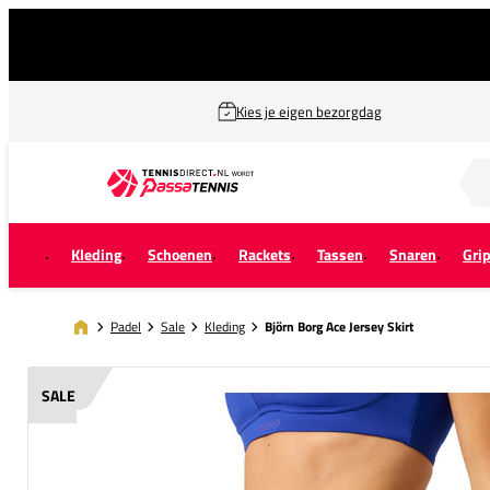
Kies je eigen bezorgdag
Zoek naar...
Kleding
Schoenen
Rackets
Tassen
Snaren
Gri
Padel
Sale
Kleding
Björn Borg Ace Jersey Skirt
SALE