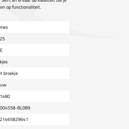
Skirt en ervaar de kwaliteit die je
n op functionaliteit.
mes
25
E
kjes
t broekje
auw
1480
004558-BL089
21465829641