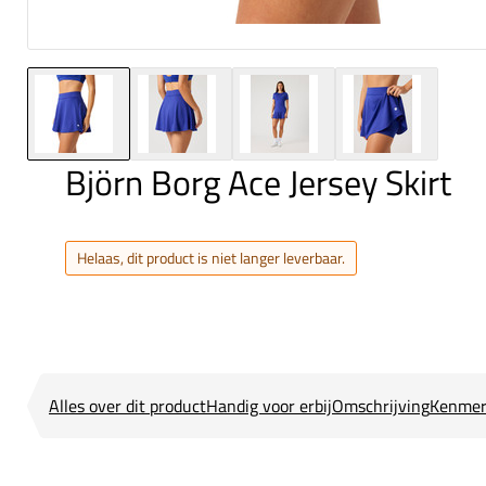
Björn Borg Ace Jersey Skirt
Helaas, dit product is niet langer leverbaar.
Alles over dit product
Handig voor erbij
Omschrijving
Kenmer