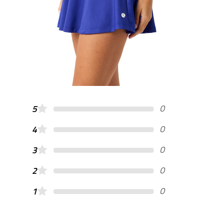
0
5
0
4
0
3
0
2
0
1