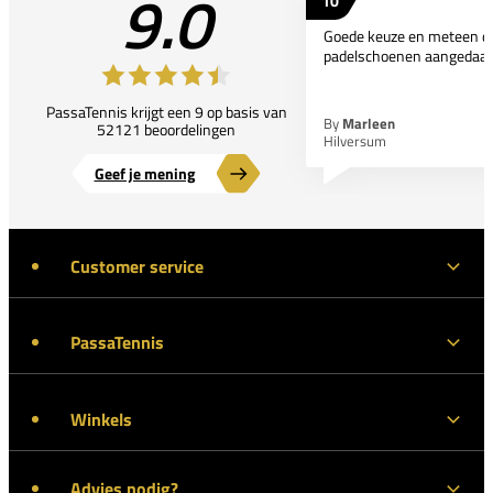
9.0
10
Goede keuze en meteen d
padelschoenen aangedaan
PassaTennis krijgt een 9 op basis van
By
Marleen
52121 beoordelingen
Hilversum
Geef je mening
Customer service
PassaTennis
Winkels
Advies nodig?