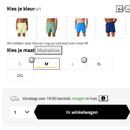
/
Kies je kleur
wit
We hebben deze kleuren nog op voorraad voor maat M!
Kies je maat
Maatadvies
S
M
L
XL
2XL
Vandaag voor 19:00 besteld,
morgen
in huis
i
In winkelwagen
Aantal