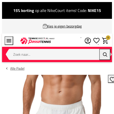
15% korting
op alle NikeCourt items! Code:
NIKE15
Kies je eigen bezorgdag
0
Verlanglijstj
Winkel
Zoek naar...
Zoeke
Alle Padel
T