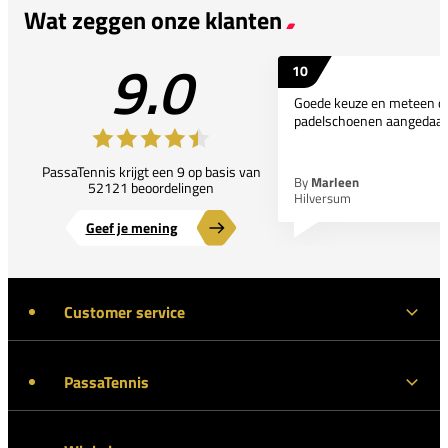
Wat zeggen onze klanten
9.0
10
Goede keuze en meteen d
padelschoenen aangedaan
PassaTennis krijgt een 9 op basis van
By
Marleen
52121 beoordelingen
Hilversum
Geef je mening
Customer service
PassaTennis