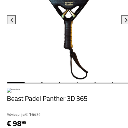
Beast Padel Panther 3D 365
€ 164
Adviesprijs:
95
€ 98
95