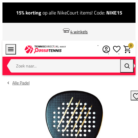
15% korting
op alle NikeCourt items! Code:
NIKE15
4 winkels
0
Verlanglijstj
Winkel
Zoek naar...
Zoeke
Alle Padel
T